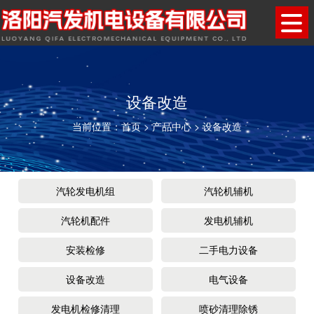
设备改造
当前位置：
首页
>
产品中心
>
设备改造
汽轮发电机组
汽轮机辅机
汽轮机配件
发电机辅机
安装检修
二手电力设备
设备改造
电气设备
发电机检修清理
喷砂清理除锈